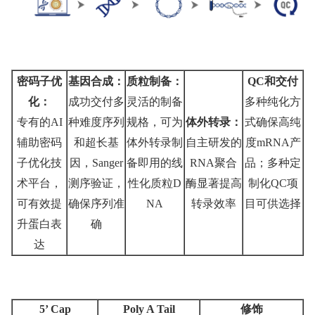
密码子优
基因合成：
质粒制备：
QC和交付
化：
成功交付多
灵活的制备
多种纯化方
专有的AI
种难度序列
规格，可为
体外转录：
式确保高纯
辅助密码
和超长基
体外转录制
自主研发的
度mRNA产
子优化技
因，Sanger
备即用的线
RNA聚合
品；多种定
术平台，
测序验证，
性化质粒D
酶显著提高
制化QC项
可有效提
确保序列准
NA
转录效率
目可供选择
升蛋白表
确
达
5
’ Cap
P
oly A Tail
修饰