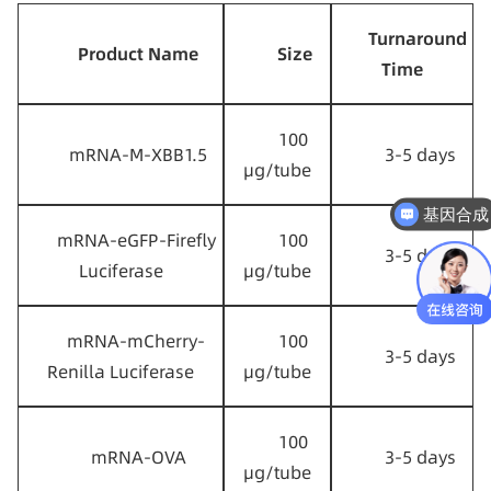
Turnaround 
Product Name
Size
Time
100 
mRNA-M-XBB1.5
3-5 days
μg/tube
基因合成
mRNA-eGFP-Firefly 
100 
3-5 days
Luciferase
μg/tube
mRNA-mCherry- 
100 
3-5 days
Renilla Luciferase
μg/tube
100 
mRNA-OVA
3-5 days
μg/tube