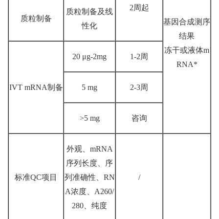
2周起
质粒制备及线
质粒制备
基因合成测序
性化
结果
冻干或液体m
20 μg-2mg
1-2周
RNA*
IVT mRNA制备
5 mg
2-3周
>5 mg
咨询
外观、mRNA
序列长度、序
标准QC项目
列准确性、RN
/
A浓度、A260/
280、纯度