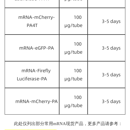
mRNA-mCherry-
100 
3-5 days
PA4T
μg/tube
100 
mRNA-eGFP-PA
3-5 days
μg/tube
mRNA-Firefly 
100 
3-5 days
Luciferase-PA
μg/tube
100 
mRNA-mCherry-PA
3-5 days
μg/tube
此处仅列出部分常用mRNA现货产品，更多产品请参考：