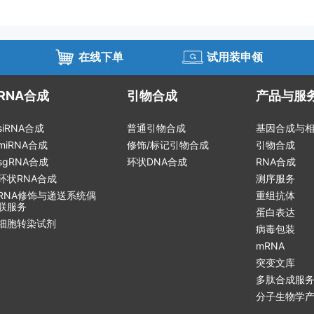
在线下单
试用装申领
RNA合成
引物合成
产品与服
siRNA合成
普通引物合成
基因合成与
miRNA合成
修饰/标记引物合成
引物合成
sgRNA合成
环状DNA合成
RNA合成
环状RNA合成
测序服务
RNA修饰与递送系统偶
重组抗体
联服务
蛋白表达
细胞转染试剂
病毒包装
mRNA
突变文库
多肽合成服
分子生物学