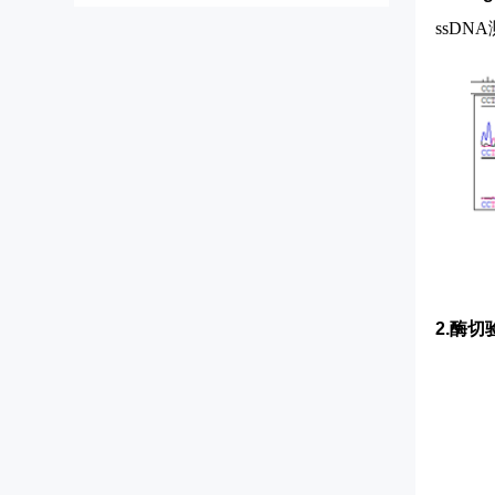
ssD
2.酶切