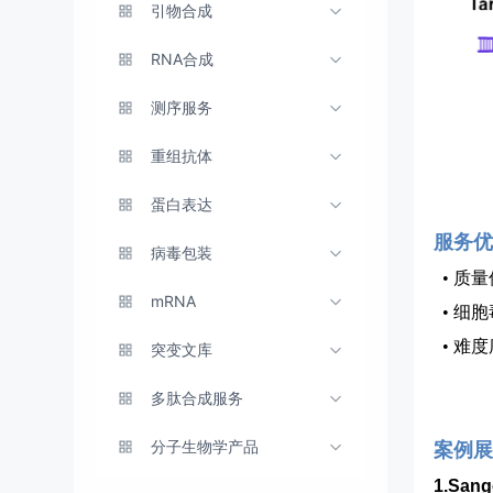
引物合成
RNA合成
测序服务
重组抗体
蛋白表达
服务优
病毒包装
  • 
mRNA
  •
  •
突变文库
多肽合成服务
分子生物学产品
案例展
1.San