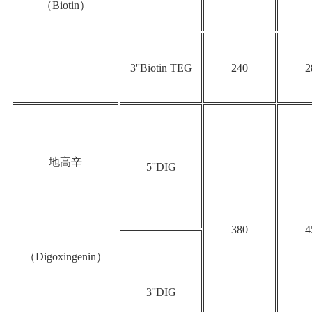
（Biotin）
3''Biotin TEG
240
2
地高辛
5''DIG
380
4
（Digoxingenin）
3''DIG