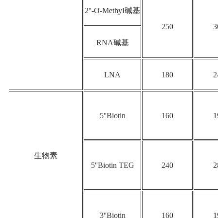
2''-O-MethyI碱基
250
3
RNA碱基
LNA
180
2
5''Biotin
160
1
生物素
5''Biotin TEG
240
2
3''Biotin
160
1