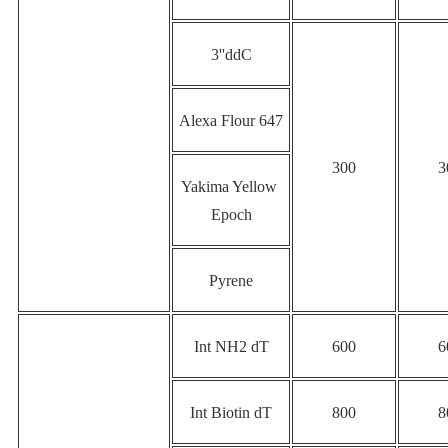
3''ddC
Alexa Flour 647
300
3
Yakima Yellow 
Epoch
Pyrene
Int NH2 dT
600
6
Int Biotin dT
800
8