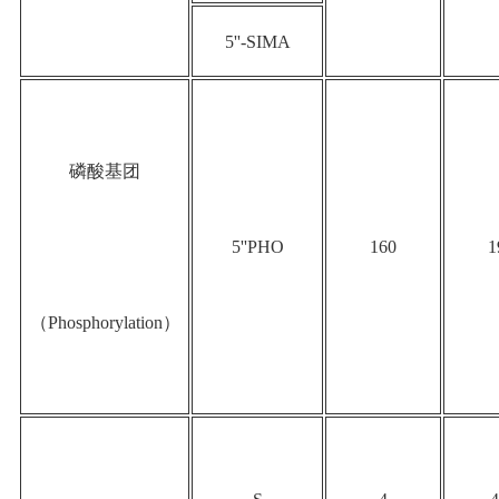
5''-SIMA
磷酸基团
5''PHO
160
1
（Phosphorylation）