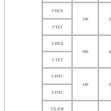
5''HEX
240
2
5''TET
3'-HEX
390
4
3'-TET
5'-FITC
240
2
3'-FITC
5''6-JOE