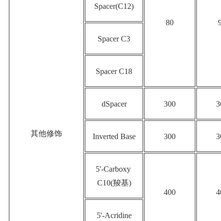
Spacer(C12)
80
Spacer C3
Spacer C18
dSpacer
300
3
其他修饰
Inverted Base
300
3
5'-Carboxy 
C10(羧基)
400
4
5'-Acridine