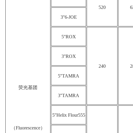
520
6
3''6-JOE
5''ROX
3''ROX
240
2
5''TAMRA
荧光基团
3''TAMRA
5''Helix Flour555
（Fluorescence）