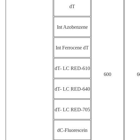
dT
Int Azobenzene
Int Ferrocene dT
dT- LC RED-610
600
6
dT- LC RED-640
dT- LC RED-705
dC-Fluorescein