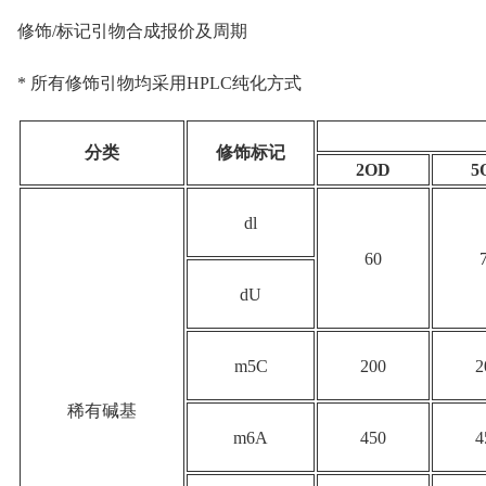
修饰/标记引物合成报价及周期
* 所有修饰引物均采用HPLC纯化方式
分类
修饰标记
2OD
5
dl
60
dU
m5C
200
2
稀有碱基
m6A
450
4