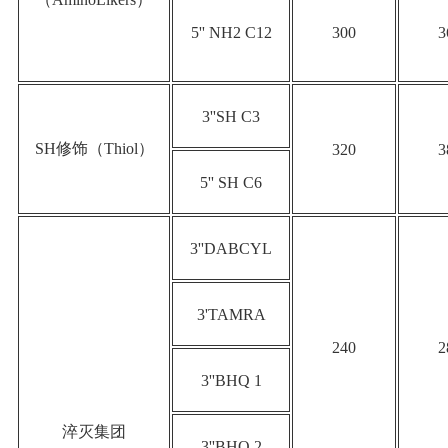
5'' NH2 C12
300
3
3''SH C3
SH修饰（Thiol）
320
3
5'' SH C6
3''DABCYL
3'TAMRA
240
2
3''BHQ 1
淬灭集团
3''BHQ 2