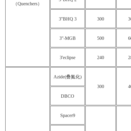
（Quenchers）
3''BHQ 3
300
3
3''-MGB
500
6
3'eclipse
240
2
Azide(叠氮化)
300
4
DBCO
Spacer9