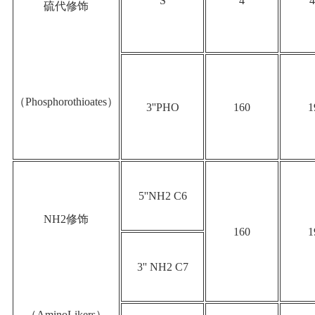
S
4
4
硫代修饰
（Phosphorothioates）
3''PHO
160
1
5''NH2 C6
NH2修饰
160
1
3'' NH2 C7
（AminoLikers）