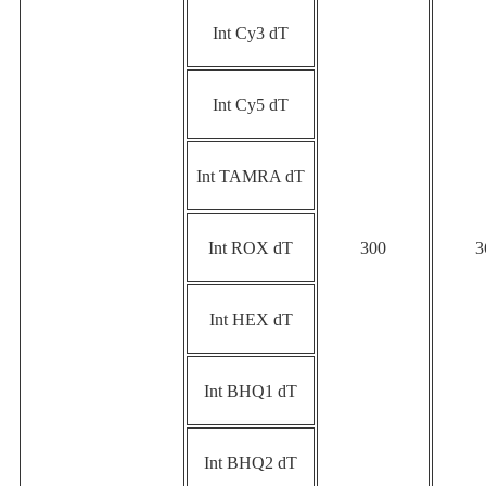
Int Cy3 dT
Int Cy5 dT
Int TAMRA dT
Int ROX dT
300
3
Int HEX dT
Int BHQ1 dT
Int BHQ2 dT