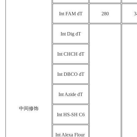
Int FAM dT
280
3
Int Dig dT
Int CHCH dT
Int DBCO dT
Int Azide dT
中间修饰
Int HS-SH C6
Int Alexa Flour 