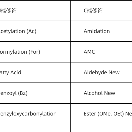
N端修饰
C端修饰
cetylation (Ac)
Amidation
ormylation (For)
AMC
atty Acid
Aldehyde New
enzoyl (Bz)
Alcohol New
enzyloxycarbonylation 
Ester (OMe, OEt) N