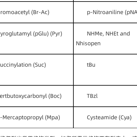
romoacetyl (Br-Ac)
p-Nitroaniline (pNA
yroglutamyl (pGlu) (Pyr)
NHMe, NHEt and 
Nhisopen
uccinylation (Suc)
tBu
ertbutoxycarbonyl (Boc)
TBzl
-Mercaptopropyl (Mpa)
Cysteamide (Cya)