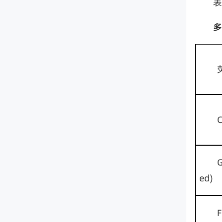
表
多
C
G
ed)    
F