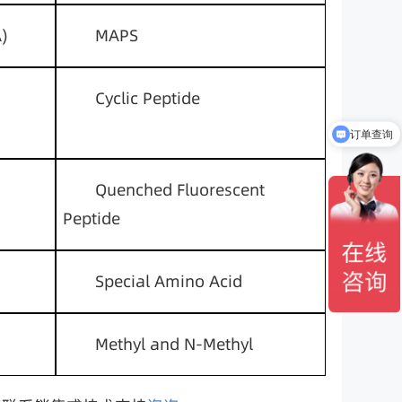
)
MAPS
Cyclic Peptide
订单查询
售后服务
Quenched Fluorescent 
Peptide
Special Amino Acid
Methyl and N-Methyl