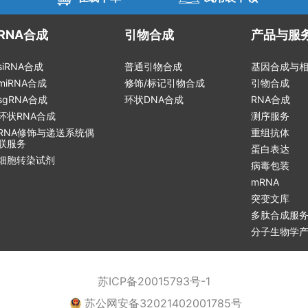
RNA合成
引物合成
产品与服
siRNA合成
普通引物合成
基因合成与
miRNA合成
修饰/标记引物合成
引物合成
sgRNA合成
环状DNA合成
RNA合成
环状RNA合成
测序服务
RNA修饰与递送系统偶
重组抗体
联服务
蛋白表达
细胞转染试剂
病毒包装
mRNA
突变文库
多肽合成服
分子生物学
苏ICP备20015793号-1
苏公网安备32021402001785号