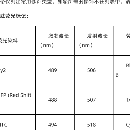
格仅列出常用修饰类型，如您所需的修饰不在列表中，
肽荧光标记：
激发波长
发射波长
荧
荧光染料
（nm）
（nm）
R
y2
489
506
B 
FP (Red Shift
488
507
T
      
ITC
494
518
C