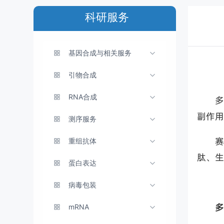
科研服务
基因合成与相关服务
引物合成
RNA合成
多
副作用
测序服务
赛
重组抗体
肽、生
蛋白表达
病毒包装
多
mRNA